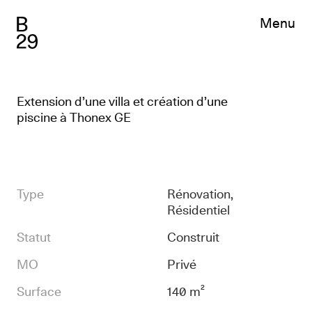
Menu
Projets
Sélection
Index
News
Feed
Extension d’une villa et création d’une
Chronicles
piscine à Thonex GE
Presse
Bureau
Profil
Team
Type
Rénovation
Job
Résidentiel
Contact
Statut
Construit
MO
Privé
EN
FR
Surface
140 m²