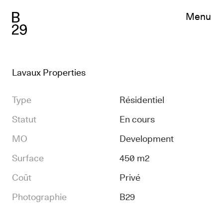
Menu
Projets
Sélection
Index
News
Feed
Lavaux Properties
Chronicles
Presse
Type
Résidentiel
Bureau
Statut
En cours
Profil
Team
MO
Development
Job
Surface
450 m2
Contact
Coût
Privé
EN
Photographie
B29
FR