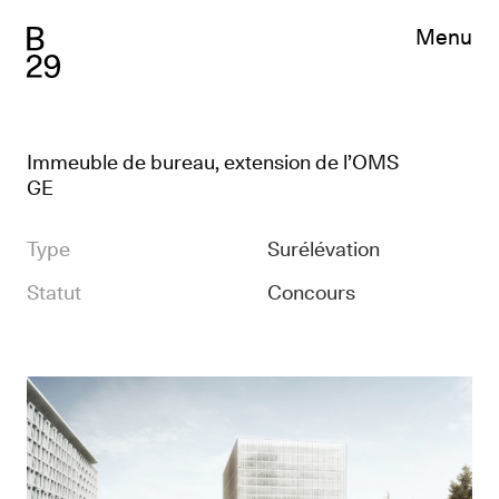
Menu
Projets
Sélection
Index
News
Feed
Immeuble de bureau, extension de l’OMS
Chronicles
GE
Presse
Bureau
Type
Surélévation
Profil
Statut
Concours
Team
Job
Contact
EN
FR